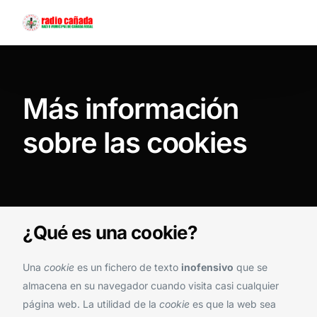
Contáctanos
Más información
sobre las cookies
¿Qué es una cookie?
Una
cookie
es un fichero de texto
inofensivo
que se
almacena en su navegador cuando visita casi cualquier
página web. La utilidad de la
cookie
es que la web sea