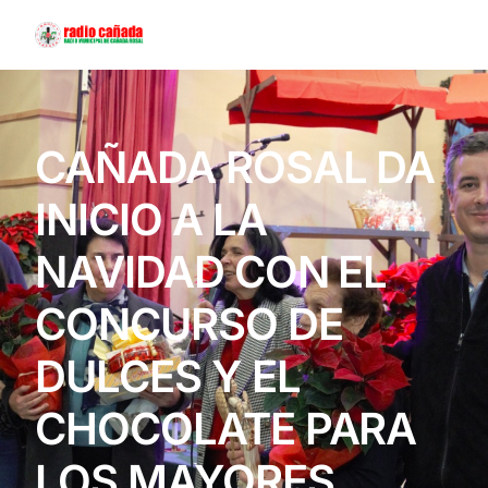
Contáctanos
CAÑADA ROSAL DA
INICIO A LA
NAVIDAD CON EL
CONCURSO DE
DULCES Y EL
CHOCOLATE PARA
LOS MAYORES