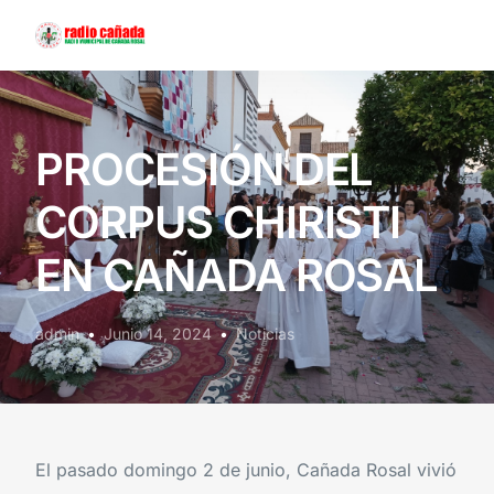
Contáctanos
PROCESIÓN DEL
CORPUS CHIRISTI
EN CAÑADA ROSAL
admin
Junio 14, 2024
Noticias
El pasado domingo 2 de junio, Cañada Rosal vivió